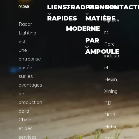
LIENS
TRADITIONNEL
PAR
CONTACT
RAPIDES
MATIÈRE
Ajoute
Radar
MODERNE
r :
Lighting
PAR
est
Parc
une
AMPOULE
industri
entreprise
basée
el
sur les
Hexin,
avantages
Xining
de
production
RD
de la
NO.1,
Chine
Hefei,
et des
services
Anhui,