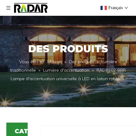
Français
DES PRODUITS
Vous êtes ici:
Maison
»
Des produits
»
Lumière
traditionnelle
»
Lumière d'accentuation
»
RAL-8102-BBR
Lampe d'accentuation universelle à LED en laiton robuste
CATÉGORIE