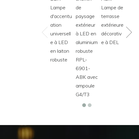
Lampe
de
Lampe de
Lamp
d'accentu
paysage
terrasse
terra
ation
extérieur
extérieure
extér
universell
à LED en
décorativ
en br
e à LED
aluminium
e à DEL
étan
en laiton
robuste
robuste
RPL-
6901-
ABK avec
ampoule
G4/T3