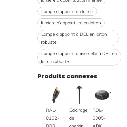
lumière d'accentuation menée
Lampe d'appoint en laiton
lumière d'appoint led en laiton
Lampe d'appoint à DEL en laiton
robuste
Lampe d'appoint universelle à DEL en
laiton robuste
Produits connexes
RAL-
Éclairage
RDL-
RDL-
8102-
de
6305-
8306
BBR
chemin
ABK
BBR