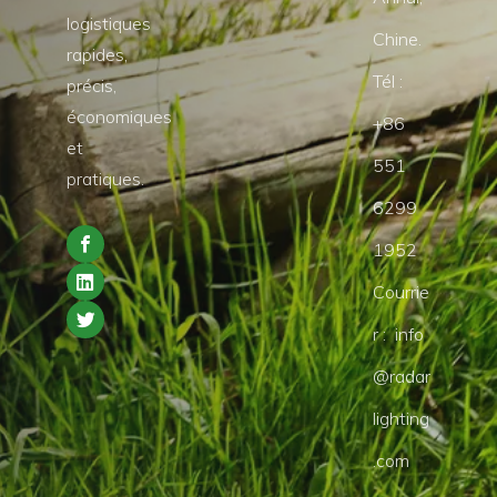
logistiques
Chine.
rapides,
Tél :
précis,
économiques
+86
et
551
pratiques.
6299
1952
Courrie
r :
info
@radar
lighting
.com