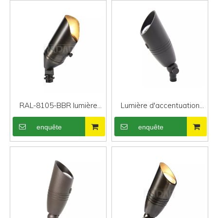
RAL-8105-BBR lumière
Lumière d'accentuation
d'accent de paysage
LED en aluminium de haute
enquête
enquête
menée par vente directe
qualité RAL-6102-ABK
d'usine de haute qualité