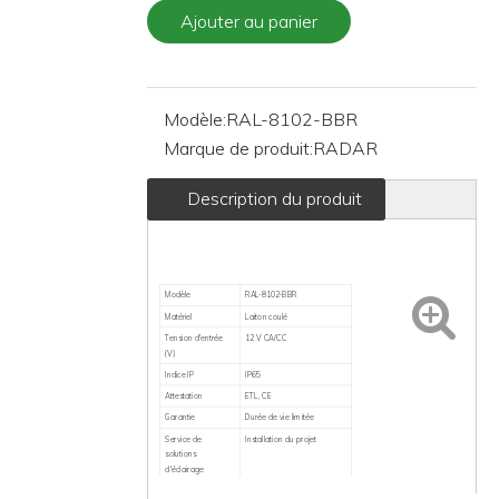
enquête
Ajouter au panier
Modèle:
RAL-8102-BBR
Marque de produit:
RADAR
Description du produit
Modèle
RAL-8102-BBR
Matériel
Laiton coulé
Tension d'entrée (V)
12 V CA/CC
Indice IP
IP65
Attestation
ETL, CE
Garantie
Durée de vie limitée
Service de solutions
Installation du projet
d'éclairage
Application
Parcs, Jardin, Pâturage