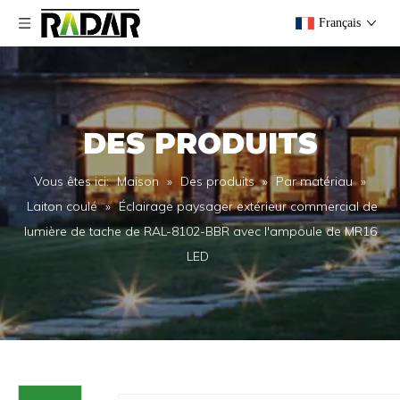
Français
DES PRODUITS
Vous êtes ici:
Maison
»
Des produits
»
Par matériau
»
Laiton coulé
»
Éclairage paysager extérieur commercial de
lumière de tache de RAL-8102-BBR avec l'ampoule de MR16
LED