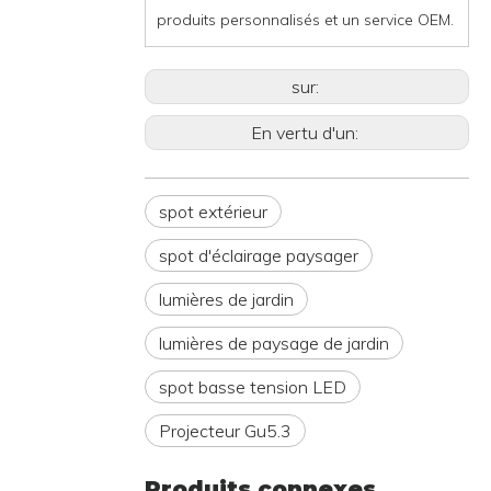
En vertu d'un:
spot extérieur
spot d'éclairage paysager
lumières de jardin
lumières de paysage de jardin
spot basse tension LED
Projecteur Gu5.3
Produits connexes
RAL-
Éclairage
RDL-
RDL-
RGL-
8102-
de
6305-
8306-
8801-
BBR
chemin
ABK
BBR
BBR Spo
Lampe
de
Lampe de
Lampe de
LED