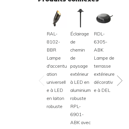
d'accentu
paysage
terrasse
terrasse
d'extérieu
ation
extérieur
extérieure
extérieure
r enterré
universell
à LED en
décorativ
en bronze
de qualité
e à LED
aluminium
e à DEL
étanche
supérieur
en laiton
robuste
e
robuste
RPL-
6901-
ABK avec
ampoule
G4/T3